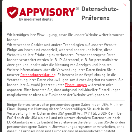
Mit di
Datenschutz-
Präferenz
Wir benötigen Ihre Einwilligung, bevor Sie unsere Website weiter besuchen
Penetration
können.
Wir verwenden Cookies und andere Technologien auf unserer Website.
Einige von ihnen sind essenziell, während andere uns helfen, diese
Testing:
Website und Ihre Erfahrung zu verbessern.
Personenbezogene Daten
können verarbeitet werden (z. B. IP-Adressen), z. B. für personalisierte
Definition und
Anzeigen und Inhalte oder die Messung von Anzeigen und Inhalten.
Weitere Informationen über die Verwendung Ihrer Daten finden Sie in
unserer
Datenschutzerklärung
.
Es besteht keine Verpflichtung, in die
Tools
Verarbeitung Ihrer Daten einzuwilligen, um dieses Angebot zu nutzen.
Sie
können Ihre Auswahl jederzeit unter
Einstellungen
widerrufen oder
anpassen.
Bitte beachten Sie, dass aufgrund individueller Einstellungen
21 März, 2022
möglicherweise nicht alle Funktionen der Website verfügbar sind.
Einige Services verarbeiten personenbezogene Daten in den USA. Mit Ihrer
Einwilligung zur Nutzung dieser Services willigen Sie auch in die
Verarbeitung Ihrer Daten in den USA gemäß Art. 49 (1) lit. a GDPR ein. Der
EuGH stuft die USA als ein Land mit unzureichendem Datenschutz nach
EU-Standards ein. Es besteht beispielsweise die Gefahr, dass US-Behörden
personenbezogene Daten in Überwachungsprogrammen verarbeiten, ohne
dass für Europäerinnen und Europäer eine Klagemöglichkeit besteht.
Glossar
|
News