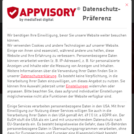
Mit di
Datenschutz-
Präferenz
Wir benötigen Ihre Einwilligung, bevor Sie unsere Website weiter besuchen
Wir treiben
können.
Wir verwenden Cookies und andere Technologien auf unserer Website.
Einige von ihnen sind essenziell, während andere uns helfen, diese
Mobile Security
Website und Ihre Erfahrung zu verbessern.
Personenbezogene Daten
können verarbeitet werden (z. B. IP-Adressen), z. B. für personalisierte
voran
Anzeigen und Inhalte oder die Messung von Anzeigen und Inhalten.
Weitere Informationen über die Verwendung Ihrer Daten finden Sie in
unserer
Datenschutzerklärung
.
Es besteht keine Verpflichtung, in die
Verarbeitung Ihrer Daten einzuwilligen, um dieses Angebot zu nutzen.
Sie
können Ihre Auswahl jederzeit unter
Einstellungen
widerrufen oder
anpassen.
Bitte beachten Sie, dass aufgrund individueller Einstellungen
möglicherweise nicht alle Funktionen der Website verfügbar sind.
Einige Services verarbeiten personenbezogene Daten in den USA. Mit Ihrer
Einwilligung zur Nutzung dieser Services willigen Sie auch in die
Verarbeitung Ihrer Daten in den USA gemäß Art. 49 (1) lit. a GDPR ein. Der
EuGH stuft die USA als ein Land mit unzureichendem Datenschutz nach
Unsere Mission
EU-Standards ein. Es besteht beispielsweise die Gefahr, dass US-Behörden
personenbezogene Daten in Überwachungsprogrammen verarbeiten, ohne
dass für Europäerinnen und Europäer eine Klagemöglichkeit besteht.