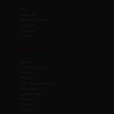
Blog
Newsletter
Webinare & Events
Use Cases
Downloads
Presse
PARTNER
Telekom
vmWare – Airwatch
Bechtle
BFI Group
CSM – MeinSystemhaus
Freudenberg IT
Jakobsoftware
MobileIron
SCHIFFL IT
Sector27