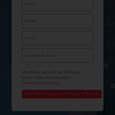
lasse
dieses
Feld
leer.
Bitte
lasse
dieses
Feld
leer.
Ich erkläre mich mit der Erfassung
meiner Daten einverstanden.*
Datenschutzerklärung