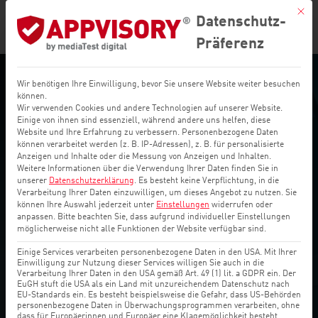
Mit di
Datenschutz-
Präferenz
Wir benötigen Ihre Einwilligung, bevor Sie unsere Website weiter besuchen
können.
Wir verwenden Cookies und andere Technologien auf unserer Website.
MOBILE THREAT DEFENSE
Einige von ihnen sind essenziell, während andere uns helfen, diese
Website und Ihre Erfahrung zu verbessern.
Personenbezogene Daten
können verarbeitet werden (z. B. IP-Adressen), z. B. für personalisierte
Behalten Sie mit CRCLE die
Anzeigen und Inhalte oder die Messung von Anzeigen und Inhalten.
Weitere Informationen über die Verwendung Ihrer Daten finden Sie in
Sicherheit Ihrer Mobilgeräte
unserer
Datenschutzerklärung
.
Es besteht keine Verpflichtung, in die
Verarbeitung Ihrer Daten einzuwilligen, um dieses Angebot zu nutzen.
Sie
im Blick
können Ihre Auswahl jederzeit unter
Einstellungen
widerrufen oder
anpassen.
Bitte beachten Sie, dass aufgrund individueller Einstellungen
möglicherweise nicht alle Funktionen der Website verfügbar sind.
Mit CRCLE können Sie die Sicherheit großer
Einige Services verarbeiten personenbezogene Daten in den USA. Mit Ihrer
Einwilligung zur Nutzung dieser Services willigen Sie auch in die
Geräteflotten auf einen Blick managen und
Verarbeitung Ihrer Daten in den USA gemäß Art. 49 (1) lit. a GDPR ein. Der
EuGH stuft die USA als ein Land mit unzureichendem Datenschutz nach
bei Bedarf nachjustieren – auch unter
EU-Standards ein. Es besteht beispielsweise die Gefahr, dass US-Behörden
„BYOD“, „COPE/COBO“ und deren
personenbezogene Daten in Überwachungsprogrammen verarbeiten, ohne
dass für Europäerinnen und Europäer eine Klagemöglichkeit besteht.