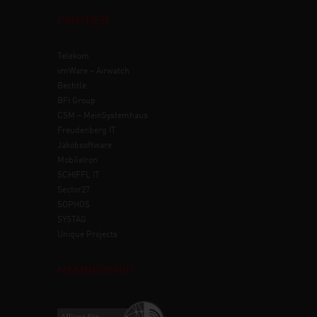
PARTNER
Telekom
vmWare – Airwatch
Bechtle
BFI Group
CSM – MeinSystemhaus
Freudenberg IT
Jakobsoftware
MobileIron
SCHIFFL IT
Sector27
SOPHOS
SYSTAG
Unique Projects
MEMBERSHIP