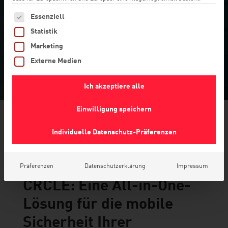
Mischformen.
Es folgt eine Liste der Service-Gruppen, für die eine Einwilligu
Essenziell
Statistik
JETZT BETA TESTER WERDEN
Marketing
Externe Medien
Ich akzeptiere alle
Einwilligung speichern
Individuelle Datenschutz-Präferenzen
ENDPOINT SECURITY FOR
ENTERPRISES
Präferenzen
Datenschutzerklärung
Impressum
CRCLE: Eine All-in-One-
Lösung für die mobile
Sicherheit Ihrer