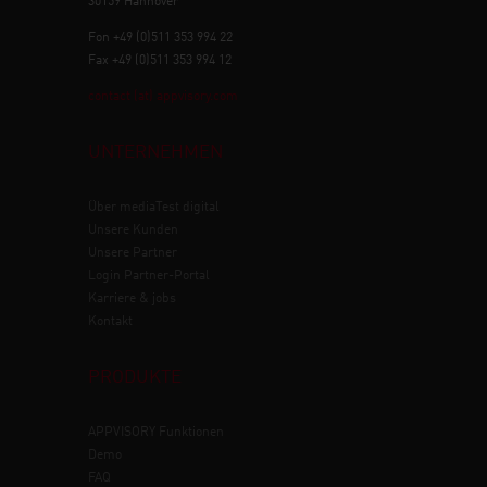
30159 Hannover
Fon +49 (0)511 353 994 22
Fax +49 (0)511 353 994 12
contact (at) appvisory.com
UNTERNEHMEN
Über mediaTest digital
Unsere Kunden
Unsere Partner
Login Partner-Portal
Karriere & jobs
Kontakt
PRODUKTE
APPVISORY
Funktionen
Demo
FAQ