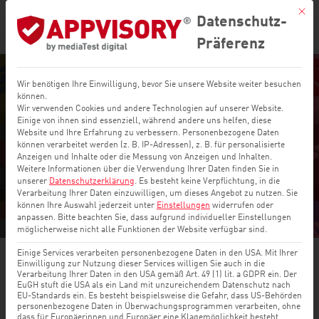
Mit di
Datenschutz-
Präferenz
Wir benötigen Ihre Einwilligung, bevor Sie unsere Website weiter besuchen
TikTok: So steht
können.
Wir verwenden Cookies und andere Technologien auf unserer Website.
Einige von ihnen sind essenziell, während andere uns helfen, diese
es um den
Website und Ihre Erfahrung zu verbessern.
Personenbezogene Daten
können verarbeitet werden (z. B. IP-Adressen), z. B. für personalisierte
Datenschutz
Anzeigen und Inhalte oder die Messung von Anzeigen und Inhalten.
Weitere Informationen über die Verwendung Ihrer Daten finden Sie in
unserer
Datenschutzerklärung
.
Es besteht keine Verpflichtung, in die
Verarbeitung Ihrer Daten einzuwilligen, um dieses Angebot zu nutzen.
17 Juni, 2022
Sie
können Ihre Auswahl jederzeit unter
Einstellungen
widerrufen oder
anpassen.
Bitte beachten Sie, dass aufgrund individueller Einstellungen
möglicherweise nicht alle Funktionen der Website verfügbar sind.
Einige Services verarbeiten personenbezogene Daten in den USA. Mit Ihrer
Einwilligung zur Nutzung dieser Services willigen Sie auch in die
Verarbeitung Ihrer Daten in den USA gemäß Art. 49 (1) lit. a GDPR ein. Der
EuGH stuft die USA als ein Land mit unzureichendem Datenschutz nach
Apptest
|
News
EU-Standards ein. Es besteht beispielsweise die Gefahr, dass US-Behörden
personenbezogene Daten in Überwachungsprogrammen verarbeiten, ohne
dass für Europäerinnen und Europäer eine Klagemöglichkeit besteht.