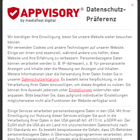
Mit di
Datenschutz-
Präferenz
Wir benötigen Ihre Einwilligung, bevor Sie unsere Website weiter besuchen
können.
Wir verwenden Cookies und andere Technologien auf unserer Website.
Einige von ihnen sind essenziell, während andere uns helfen, diese
Website und Ihre Erfahrung zu verbessern.
Personenbezogene Daten
können verarbeitet werden (z. B. IP-Adressen), z. B. für personalisierte
Anzeigen und Inhalte oder die Messung von Anzeigen und Inhalten.
Weitere Informationen über die Verwendung Ihrer Daten finden Sie in
unserer
Datenschutzerklärung
.
Es besteht keine Verpflichtung, in die
WHITEPAPER
Verarbeitung Ihrer Daten einzuwilligen, um dieses Angebot zu nutzen.
Sie
können Ihre Auswahl jederzeit unter
Einstellungen
widerrufen oder
anpassen.
Bitte beachten Sie, dass aufgrund individueller Einstellungen
Übersicht:
möglicherweise nicht alle Funktionen der Website verfügbar sind.
Angriffsvektoren für
Einige Services verarbeiten personenbezogene Daten in den USA. Mit Ihrer
Einwilligung zur Nutzung dieser Services willigen Sie auch in die
Verarbeitung Ihrer Daten in den USA gemäß Art. 49 (1) lit. a GDPR ein. Der
Mobilgeräte im
EuGH stuft die USA als ein Land mit unzureichendem Datenschutz nach
EU-Standards ein. Es besteht beispielsweise die Gefahr, dass US-Behörden
personenbezogene Daten in Überwachungsprogrammen verarbeiten, ohne
dass für Europäerinnen und Europäer eine Klagemöglichkeit besteht.