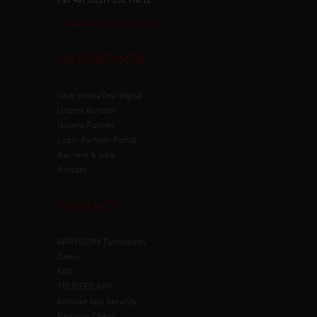
Fax +49 (0)511 353 994 12
contact (at) appvisory.com
UNTERNEHMEN
Über mediaTest digital
Unsere Kunden
Unsere Partner
Login Partner-Portal
Karriere & jobs
Kontakt
PRODUKTE
APPVISORY
Funktionen
Demo
FAQ
TRUSTED APP
Inhouse App Security
Pegasus Check