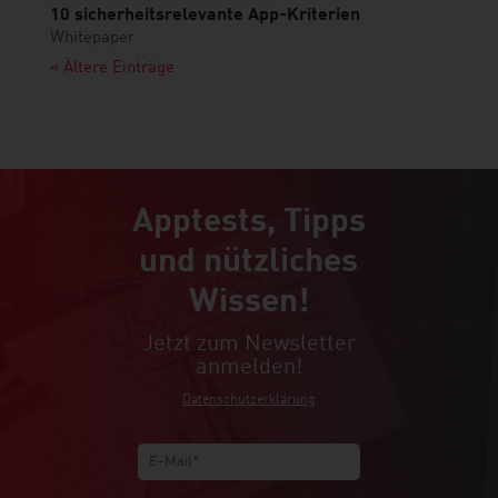
10 sicherheitsrelevante App-Kriterien
Whitepaper
« Ältere Einträge
Apptests, Tipps
und nützliches
Wissen!
Jetzt zum Newsletter
anmelden!
Datenschutzerklärung