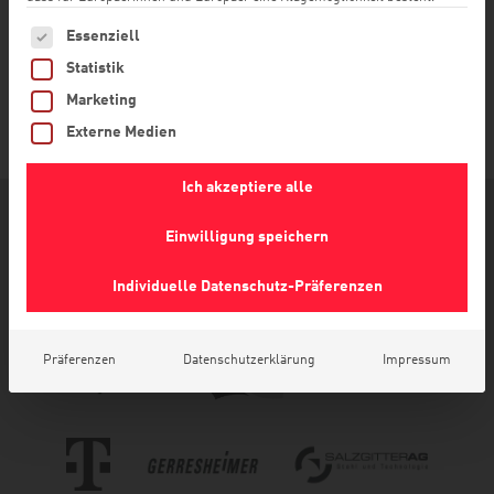
Es folgt eine Liste der Service-Gruppen, für die eine Einwilligu
Essenziell
Statistik
DOWNLOAD IOS
Marketing
Externe Medien
Ich akzeptiere alle
Einwilligung speichern
Diese und viele weitere Unternehmen vertrauen
unseren Produkten und Services:
Individuelle Datenschutz-Präferenzen
Präferenzen
Datenschutzerklärung
Impressum