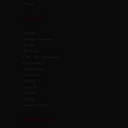
Presse
PARTNER
Telekom
vmWare – Airwatch
Bechtle
BFI Group
CSM – MeinSystemhaus
Freudenberg IT
Jakobsoftware
MobileIron
SCHIFFL IT
Sector27
SOPHOS
SYSTAG
Unique Projects
MEMBERSHIP