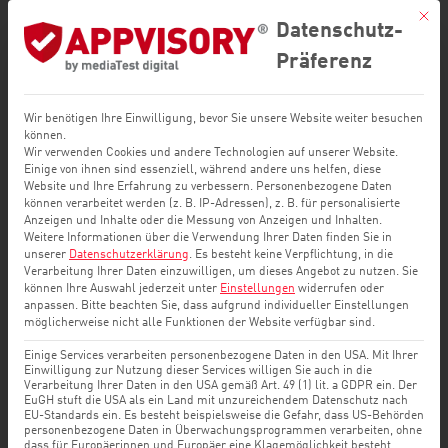
Mit di
Datenschutz-
Präferenz
Wir benötigen Ihre Einwilligung, bevor Sie unsere Website weiter besuchen
können.
Wir verwenden Cookies und andere Technologien auf unserer Website.
Einige von ihnen sind essenziell, während andere uns helfen, diese
Website und Ihre Erfahrung zu verbessern.
Personenbezogene Daten
können verarbeitet werden (z. B. IP-Adressen), z. B. für personalisierte
Anzeigen und Inhalte oder die Messung von Anzeigen und Inhalten.
Weitere Informationen über die Verwendung Ihrer Daten finden Sie in
unserer
Datenschutzerklärung
.
Es besteht keine Verpflichtung, in die
TESTBERICHT
Verarbeitung Ihrer Daten einzuwilligen, um dieses Angebot zu nutzen.
Sie
können Ihre Auswahl jederzeit unter
Einstellungen
widerrufen oder
anpassen.
Bitte beachten Sie, dass aufgrund individueller Einstellungen
LinkedIn App iOS 9.1.263
möglicherweise nicht alle Funktionen der Website verfügbar sind.
Einige Services verarbeiten personenbezogene Daten in den USA. Mit Ihrer
Einwilligung zur Nutzung dieser Services willigen Sie auch in die
Verarbeitung Ihrer Daten in den USA gemäß Art. 49 (1) lit. a GDPR ein. Der
Hier finden Sie die aktuellen Testergebnisse zur
EuGH stuft die USA als ein Land mit unzureichendem Datenschutz nach
LinkedIn App für iOS.
EU-Standards ein. Es besteht beispielsweise die Gefahr, dass US-Behörden
personenbezogene Daten in Überwachungsprogrammen verarbeiten, ohne
dass für Europäerinnen und Europäer eine Klagemöglichkeit besteht.