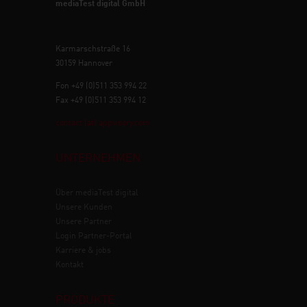
mediaTest digital GmbH
Karmarschstraße 16
30159 Hannover
Fon +49 (0)511 353 994 22
Fax +49 (0)511 353 994 12
contact (at) appvisory.com
UNTERNEHMEN
Über mediaTest digital
Unsere Kunden
Unsere Partner
Login Partner-Portal
Karriere & jobs
Kontakt
PRODUKTE