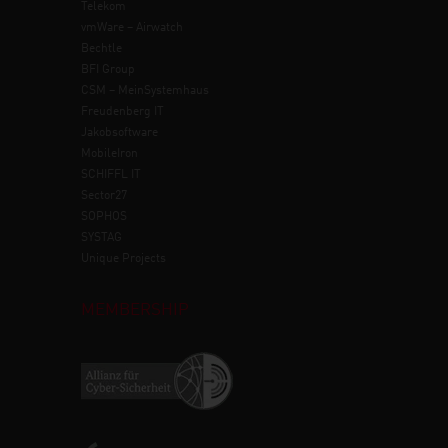
Telekom
vmWare – Airwatch
Bechtle
BFI Group
CSM – MeinSystemhaus
Freudenberg IT
Jakobsoftware
MobileIron
SCHIFFL IT
Sector27
SOPHOS
SYSTAG
Unique Projects
MEMBERSHIP