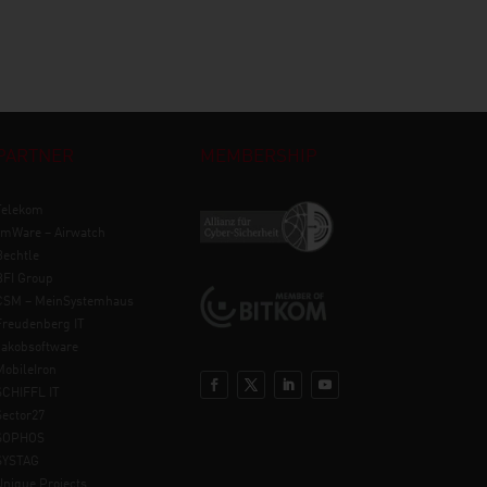
PARTNER
MEMBERSHIP
Telekom
vmWare – Airwatch
Bechtle
BFI Group
CSM – MeinSystemhaus
Freudenberg IT
Jakobsoftware
MobileIron
SCHIFFL IT
Sector27
SOPHOS
SYSTAG
Unique Projects