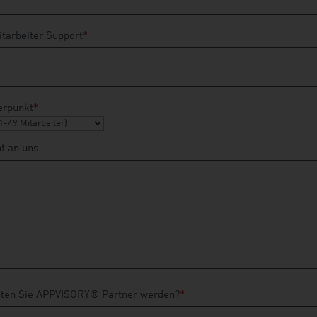
itarbeiter Support
*
rpunkt
*
ht an uns
en Sie APPVISORY® Partner werden?
*