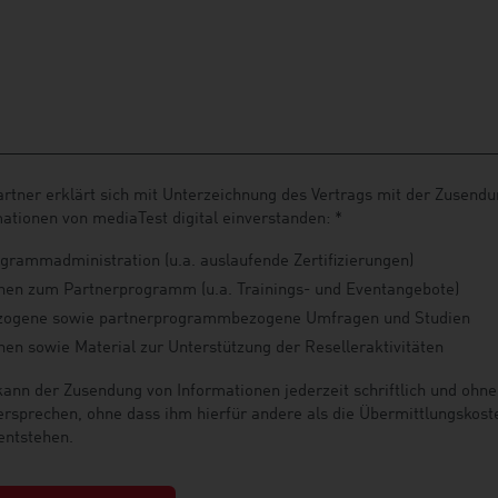
rtner erklärt sich mit Unterzeichnung des Vertrags mit der Zusendu
ationen von mediaTest digital einverstanden: *
grammadministration (u.a. auslaufende Zertifizierungen)
nen zum Partnerprogramm (u.a. Trainings- und Eventangebote)
zogene sowie partnerprogrammbezogene Umfragen und Studien
nen sowie Material zur Unterstützung der Reselleraktivitäten
kann der Zusendung von Informationen jederzeit schriftlich und ohn
rsprechen, ohne dass ihm hierfür andere als die Übermittlungskost
entstehen.