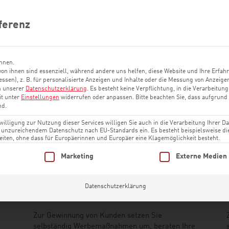
KOSTENLOS TESTEN
PRODUKTE
ferenz
önnen.
on ihnen sind essenziell, während andere uns helfen, diese Website und Ihre Erfah
Partner werden
ssen), z. B. für personalisierte Anzeigen und Inhalte oder die Messung von Anzeige
in unserer
Datenschutzerklärung
.
Es besteht keine Verpflichtung, in die Verarbeitung
it unter
Einstellungen
widerrufen oder anpassen.
Bitte beachten Sie, dass aufgrund 
nd.
illigung zur Nutzung dieser Services willigen Sie auch in die Verarbeitung Ihrer Da
it unzureichendem Datenschutz nach EU-Standards ein. Es besteht beispielsweise di
n, ohne dass für Europäerinnen und Europäer eine Klagemöglichkeit besteht.
ung erteilt werden kann. Die erste Service-Gruppe ist essenziell und
Marketing
Externe Medien
Datenschutzerklärung
Silver Partner
Zur Gewinnung von Kunden setzen Sie
selbständig Werbemaßnahmen um, beraten Ihre