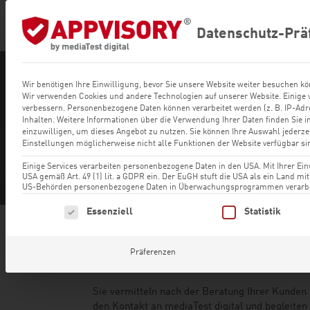
Datenschutz-Prä
Wir benötigen Ihre Einwilligung, bevor Sie unsere Website weiter besuchen k
Wir verwenden Cookies und andere Technologien auf unserer Website. Einige v
verbessern.
Personenbezogene Daten können verarbeitet werden (z. B. IP-Adre
Inhalten.
Weitere Informationen über die Verwendung Ihrer Daten finden Sie 
einzuwilligen, um dieses Angebot zu nutzen.
Sie können Ihre Auswahl jederze
Einstellungen möglicherweise nicht alle Funktionen der Website verfügbar si
Einige Services verarbeiten personenbezogene Daten in den USA. Mit Ihrer Einw
USA gemäß Art. 49 (1) lit. a GDPR ein. Der EuGH stuft die USA als ein Land m
US-Behörden personenbezogene Daten in Überwachungsprogrammen verarbeite
Es folgt eine Liste der Service-Gruppen, für die eine Einwillig
Essenziell
Statistik
Präferenzen
Bronze Partner
Sie vermitteln nach der Beratung Ihrer Kunden
den Kontakt an mediaTest digital und begleiten