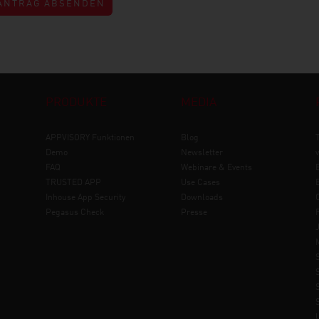
PRODUKTE
MEDIA
APPVISORY
Funktionen
Blog
Demo
Newsletter
FAQ
Webinare & Events
TRUSTED APP
Use Cases
Inhouse App Security
Downloads
Pegasus Check
Presse