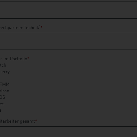
rechpartner Technik)
*
 im Portfolio
*
tch
berry
 EMM
eIron
OS
es
s
itarbeiter gesamt
*