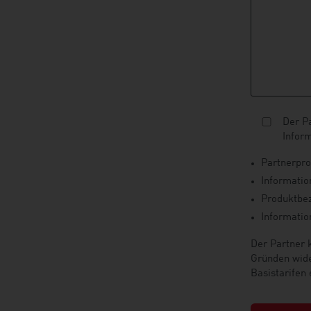
Der Pa
Inform
Partnerpro
Informatio
Produktbe
Informatio
Der Partner 
Gründen wide
Basistarifen 
B